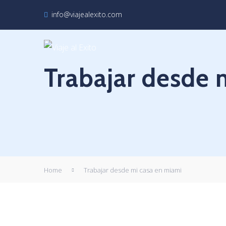
info@viajealexito.com
Trabajar desde 
Home
Trabajar desde mi casa en miami