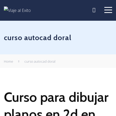
curso autocad doral
Home
curso autocad doral
Curso para dibujar
planos en 2d en